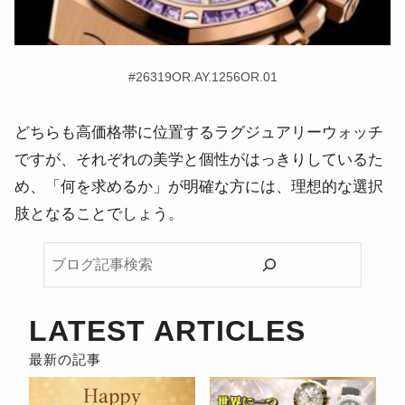
#26319OR.AY.1256OR.01
どちらも高価格帯に位置するラグジュアリーウォッチ
ですが、それぞれの美学と個性がはっきりしているた
め、「何を求めるか」が明確な方には、理想的な選択
肢となることでしょう。
ブ
ロ
グ
記
LATEST ARTICLES
事
検
索