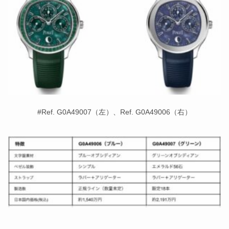
#Ref. G0A49007（左）、Ref. G0A49006（右）