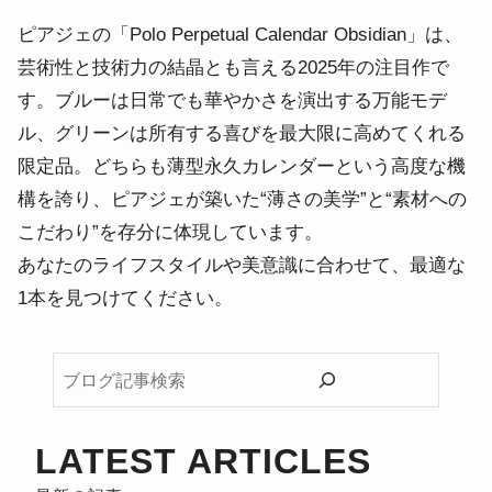
ピアジェの「Polo Perpetual Calendar Obsidian」は、
芸術性と技術力の結晶とも言える2025年の注目作で
す。ブルーは日常でも華やかさを演出する万能モデ
ル、グリーンは所有する喜びを最大限に高めてくれる
限定品。どちらも薄型永久カレンダーという高度な機
構を誇り、ピアジェが築いた“薄さの美学”と“素材への
こだわり”を存分に体現しています。
あなたのライフスタイルや美意識に合わせて、最適な
1本を見つけてください。
ブ
ロ
グ
記
LATEST ARTICLES
事