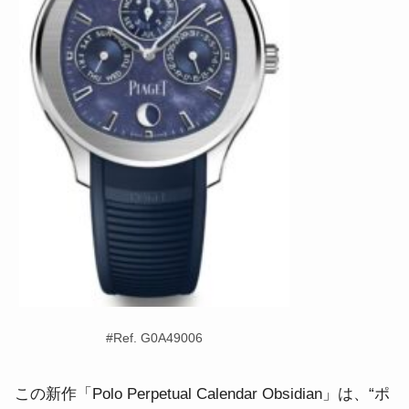
#Ref. G0A49006
この新作「Polo Perpetual Calendar Obsidian」は、“ポ