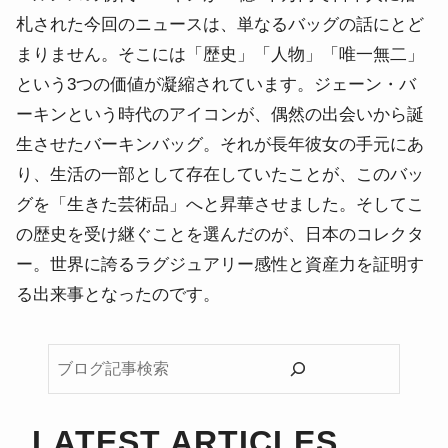
札された今回のニュースは、単なるバッグの話にとど
まりません。そこには「歴史」「人物」「唯一無二」
という3つの価値が凝縮されています。ジェーン・バ
ーキンという時代のアイコンが、偶然の出会いから誕
生させたバーキンバッグ。それが長年彼女の手元にあ
り、生活の一部として存在していたことが、このバッ
グを「生きた芸術品」へと昇華させました。そしてこ
の歴史を受け継ぐことを選んだのが、日本のコレクタ
ー。世界に誇るラグジュアリー感性と資産力を証明す
る出来事となったのです。
ブ
ロ
グ
記
LATEST ARTICLES