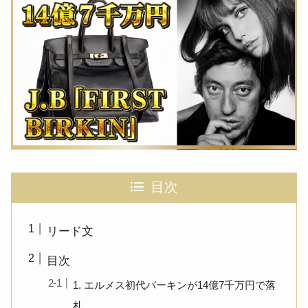
目次
リード文
目次
1. エルメス初代バーキンが14億7千万円で落
札