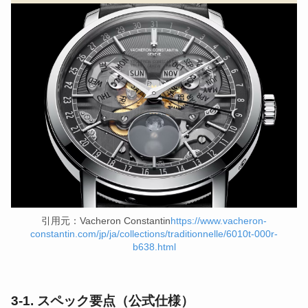
引用元：Vacheron Constantin
https://www.vacheron-
constantin.com/jp/ja/collections/traditionnelle/6010t-000r-
b638.htm
l
3-1. スペック要点（公式仕様）