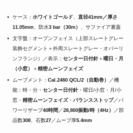
ケース：
ホワイトゴールド
、
直径41mm／厚さ
11.05mm
、防水
3 bar（30m）
、サファイア裏蓋
文字盤：オープンフェイス（上部スレートグレー
装飾セグメント＋外周スレートグレー・オパーリ
ンフランジ）／表示：
センター日付針
＋
曜日・月
（小窓）
＋
精密ムーンフェイズ
ムーブメント：
Cal.2460 QCL/2（自動巻）
／機
能：時・分・
センター日付針
・曜日/小窓・月/小
窓・
精密ムーンフェイズ
・
バランスストップ
／パ
ワーリザーブ
40時間
／
28,800振動/時（4Hz）
／部
品数
308
、石数
27
／ムーブ厚
5.4mm