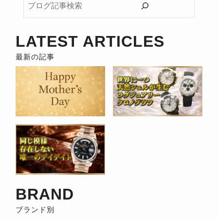
ロ
グ
記
LATEST ARTICLES
事
検
索
BRAND