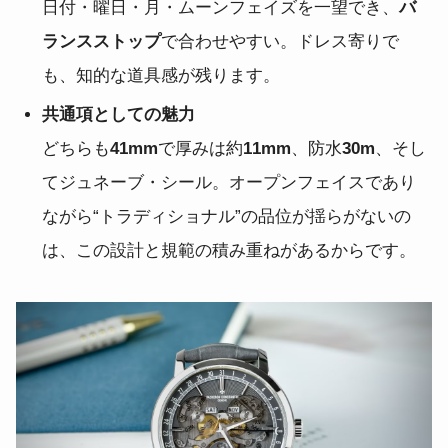
日付・曜日・月・ムーンフェイズを一望でき、
バ
ランスストップ
で合わせやすい。ドレス寄りで
も、知的な道具感が残ります。
共通項としての魅力
どちらも
41mm
で厚みは約
11mm
、防水
30m
、そし
てジュネーブ・シール。オープンフェイスであり
ながら“トラディショナル”の品位が揺らがないの
は、この設計と規範の積み重ねがあるからです。