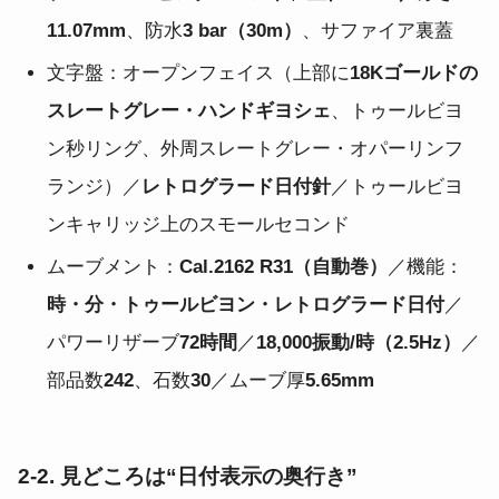
11.07mm
、防水
3 bar（30m）
、サファイア裏蓋
文字盤：オープンフェイス（上部に
18Kゴールドの
スレートグレー・ハンドギヨシェ
、トゥールビヨ
ン秒リング、外周スレートグレー・オパーリンフ
ランジ）／
レトログラード日付針
／トゥールビヨ
ンキャリッジ上のスモールセコンド
ムーブメント：
Cal.2162 R31（自動巻）
／機能：
時・分・トゥールビヨン・レトログラード日付
／
パワーリザーブ
72時間
／
18,000振動/時（2.5Hz）
／
部品数
242
、石数
30
／ムーブ厚
5.65mm
2-2. 見どころは“日付表示の奥行き”