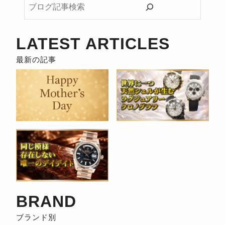
ロ
グ
記
LATEST ARTICLES
事
検
索
BRAND