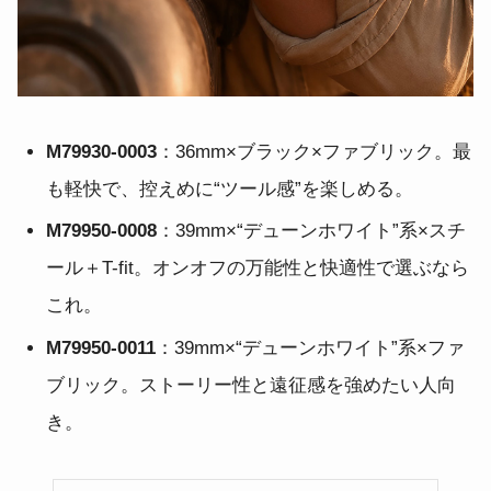
M79930-0003
：36mm×ブラック×ファブリック。最
も軽快で、控えめに“ツール感”を楽しめる。
M79950-0008
：39mm×“デューンホワイト”系×スチ
ール＋T-fit。オンオフの万能性と快適性で選ぶなら
これ。
M79950-0011
：39mm×“デューンホワイト”系×ファ
ブリック。ストーリー性と遠征感を強めたい人向
き。
ブ