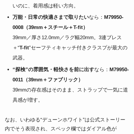
いのに、着用感は軽い方向。
万能・日常の快適さまで取りたい
なら：
M79950-
0008（39mm＋スチール＋T-fit）
39mm／厚さ12.0mm／ラグ幅20mm。3連ブレス
＋“
T-fit
”セーフティキャッチ付きクラスプが最大の
武器。
“探検”の雰囲気・軽快さを前に出す
なら：
M79950-
0011（39mm＋ファブリック）
39mmの存在感はそのまま、ストラップで一気に道
具感が増す。
なお、いわゆる“デューンホワイト”は公式ストーリー
内でそう表現され、スペック欄ではダイアル色が