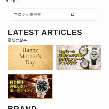
切です。
ブ
ロ
グ
記
LATEST ARTICLES
事
検
索
BRAND