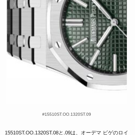
#15510ST.OO.1320ST.09
15510ST.OO.1320ST.08と.09は、オーデマ ピゲのロイ