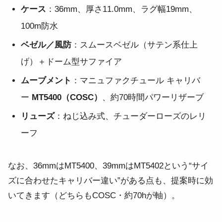
ケース
：36mm、厚さ11.0mm、ラグ幅19mm、
100m防水
ベゼル／風防
：スムースベゼル（サテン系仕上
げ）＋ドーム型サファイア
ムーブメント
：マニュファクチュール キャリバ
ー
MT5400（COSC）
、約70時間パワーリザーブ
リューズ
：ねじ込み式、チューダーローズのレリ
ーフ
なお、36mmはMT5400、39mmはMT5402という“サイ
ズに合わせたキャリバー違い”がある点も、提案時に効
いてきます（どちらもCOSC・約70hが軸）。