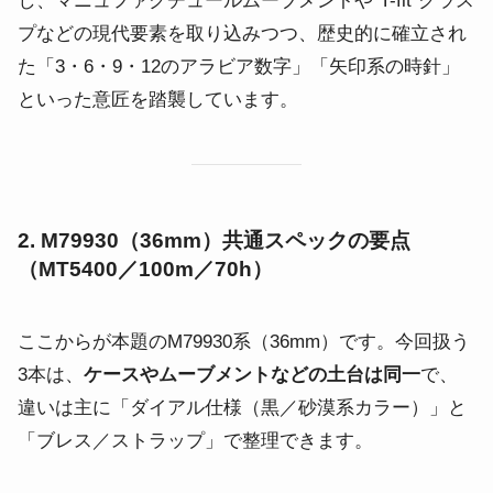
し、マニュファクチュールムーブメントや“T-fit”クラス
プなどの現代要素を取り込みつつ、歴史的に確立され
た「3・6・9・12のアラビア数字」「矢印系の時針」
といった意匠を踏襲しています。
2. M79930（36mm）共通スペックの要点
（MT5400／100m／70h）
ここからが本題のM79930系（36mm）です。今回扱う
3本は、
ケースやムーブメントなどの土台は同一
で、
違いは主に「ダイアル仕様（黒／砂漠系カラー）」と
「ブレス／ストラップ」で整理できます。