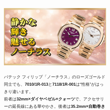
パテック フィリップ「ノーチラス」のローズゴールド
同士でも、
7010/1R-013
と
7118/1R-001
は“性格”がはっ
きり違います。
前者は
32mm×ダイヤベゼル×クォーツ
で、アクセサリ
ーの延長線にある華やかさ。後者は
35.2mm×自動巻き