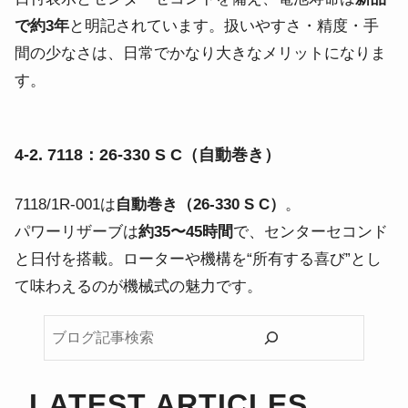
で約3年
と明記されています。扱いやすさ・精度・手
間の少なさは、日常でかなり大きなメリットになりま
す。
4-2. 7118：26-330 S C（自動巻き）
7118/1R-001は
自動巻き（26-330 S C）
。
パワーリザーブは
約35〜45時間
で、センターセコンド
と日付を搭載。ローターや機構を“所有する喜び”とし
て味わえるのが機械式の魅力です。
ブ
ロ
グ
記
LATEST ARTICLES