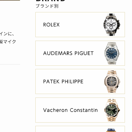
インに、
製マイク