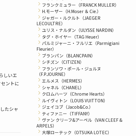
フランクミュラー（FRANCK MULLER）
H.モーザー（H.Moser ＆ Cie.）
ジャガー・ルクルト（JAEGER
LECOULTRE）
ユリス・ナルダン（ULYSSE NARDIN）
タグ・ホイヤー（TAG Heuer）
パルミジャーニ・フルリエ（Parmigiani
Fleurier）
ブランパン（BLANCPAIN）
シチズン（CITIZEN）
フランソワ・ポール・ジュルヌ
（F.P.JOURNE）
ルらしいエ
エルメス（HERMES）
クセントに
シャネル（CHANEL）
クロムハーツ（Chrome Hearts）
ルイヴィトン（LOUIS VUITTON）
ジェイコブ（Jacob&Co.）
視したシャ
ティファニー（TIFFANY）
ヴァン クリーフ&アーペル（VAN CLEEF &
ARPELS）
大塚ローテック（OTSUKA LOTEC）