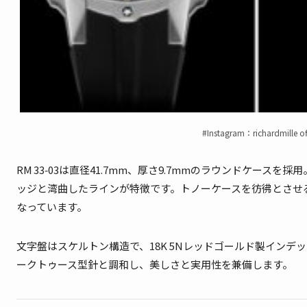
#Instagram：richardmille off
RM 33‑03は直径41.7mm、厚さ9.7mmのラウンドケ
ッジと湾曲したラインが特徴です。トノーケースを彷彿とさせ
なっています
。
文字盤はスケルトン構造で、18K 5Nレッドゴールド製イン
ークトゥース型針と調和し、美しさと実用性を兼備します
。