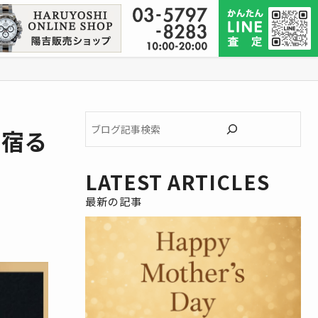
ブ
に宿る
ロ
グ
記
LATEST ARTICLES
事
検
索