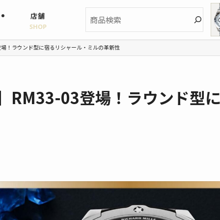
検
店舗
索
SHOP
3登場！ラウンド型に宿るリシャール・ミルの革新性
RM33-03登場！ラウンド型