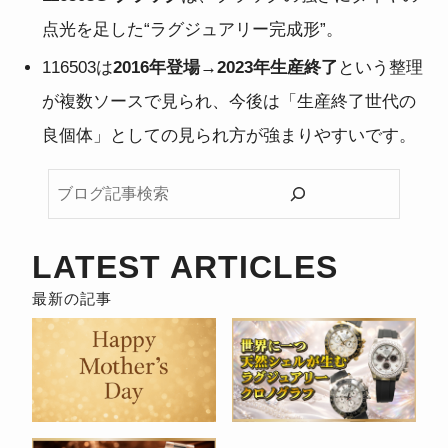
点光を足した“ラグジュアリー完成形”。
116503は
2016年登場→2023年生産終了
という整理
が複数ソースで見られ、今後は「生産終了世代の
良個体」としての見られ方が強まりやすいです。
ブ
ロ
グ
記
LATEST ARTICLES
事
検
索