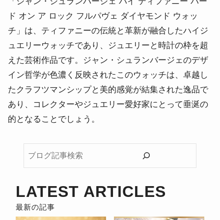
「ジャン・シュランバージェ バイ ティファニー バー
ド オン ア ロック フルパヴェ ダイヤモンド ウォッ
チ」は、ティファニーの伝統と革新が融合したハイジ
ュエリーウォッチであり、ジュエリーと時計の枠を超
えた芸術作品です。
ジャン・シュランバージェのデザ
イン哲学が色濃く反映されたこのウォッチは、卓越し
たクラフツマンシップと美的感覚が結集された逸品で
あり、コレクターやジュエリー愛好家にとって垂涎の
的となることでしょう。
ブ
ロ
グ
記
LATEST ARTICLES
事
検