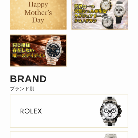
索
BRAND