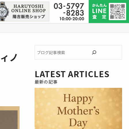
ブ
フィノ
ロ
グ
記
LATEST ARTICLES
事
検
索