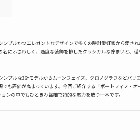
来、シンプルかつエレガントなデザインで多くの時計愛好家から愛され
の名にふさわしく、過度な装飾を排したクラシカルな佇まいと、穏
シンプルな3針モデルからムーンフェイズ、クロノグラフなどバリ
場でも評価が高まっています。今回ご紹介する「ポートフィノ・オ
なコレクションの中でもひときわ繊細で詩的な魅力を放つ一本です。