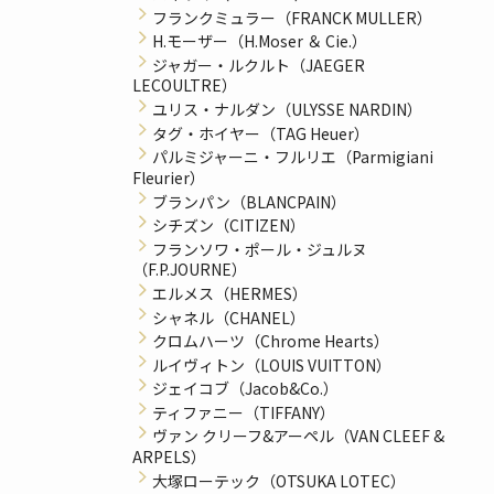
フランクミュラー（FRANCK MULLER）
H.モーザー（H.Moser ＆ Cie.）
ジャガー・ルクルト（JAEGER
LECOULTRE）
ユリス・ナルダン（ULYSSE NARDIN）
タグ・ホイヤー（TAG Heuer）
パルミジャーニ・フルリエ（Parmigiani
Fleurier）
ブランパン（BLANCPAIN）
シチズン（CITIZEN）
フランソワ・ポール・ジュルヌ
（F.P.JOURNE）
エルメス（HERMES）
シャネル（CHANEL）
クロムハーツ（Chrome Hearts）
ルイヴィトン（LOUIS VUITTON）
ジェイコブ（Jacob&Co.）
ティファニー（TIFFANY）
ヴァン クリーフ&アーペル（VAN CLEEF &
ARPELS）
大塚ローテック（OTSUKA LOTEC）