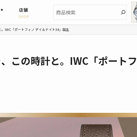
検
店舗
索
SHOP
と。IWC「ポートフィノ デイ＆ナイト34」誕生
を、この時計と。IWC「ポート