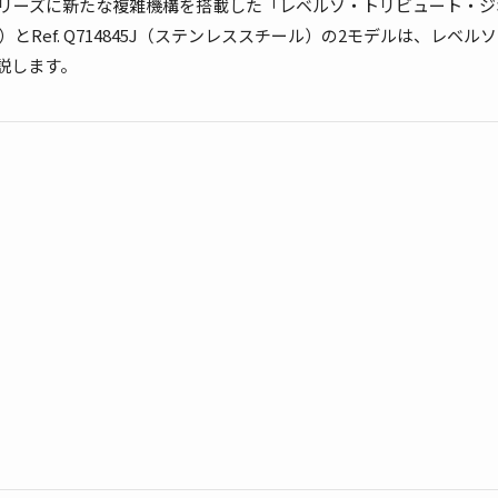
シリーズに新たな複雑機構を搭載した「レベルソ・トリビュート・ジ
ド）とRef. Q714845J（ステンレススチール）の2モデルは、レベル
します。​