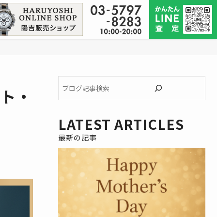
ブ
ート・
ロ
グ
記
LATEST ARTICLES
事
検
索