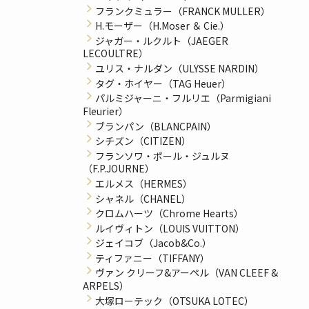
フランクミュラー（FRANCK MULLER）
H.モーザー（H.Moser ＆ Cie.）
ジャガー・ルクルト（JAEGER
LECOULTRE）
ユリス・ナルダン（ULYSSE NARDIN）
タグ・ホイヤー（TAG Heuer）
パルミジャーニ・フルリエ（Parmigiani
Fleurier）
ブランパン（BLANCPAIN）
シチズン（CITIZEN）
フランソワ・ポール・ジュルヌ
（F.P.JOURNE）
エルメス（HERMES）
シャネル（CHANEL）
クロムハーツ（Chrome Hearts）
ルイヴィトン（LOUIS VUITTON）
ジェイコブ（Jacob&Co.）
ティファニー（TIFFANY）
ヴァン クリーフ&アーペル（VAN CLEEF &
ARPELS）
大塚ローテック（OTSUKA LOTEC）