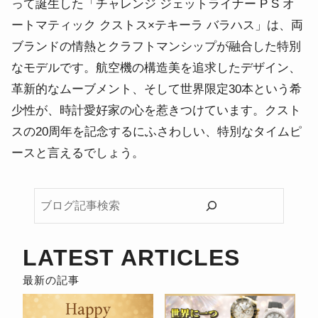
って誕生した「チャレンジ ジェットライナー P S オ
ートマティック クストス×テキーラ バラハス」は、両
ブランドの情熱とクラフトマンシップが融合した特別
なモデルです。
航空機の構造美を追求したデザイン、
革新的なムーブメント、そして世界限定30本という希
少性が、時計愛好家の心を惹きつけています。
クスト
スの20周年を記念するにふさわしい、特別なタイムピ
ースと言えるでしょう。
ブ
ロ
グ
記
LATEST ARTICLES
事
検
索