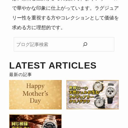
で華やかな印象に仕上がっています。ラグジュア
リー性を重視する方やコレクションとして価値を
求める方に理想的です。
ブ
ロ
グ
記
LATEST ARTICLES
事
検
索