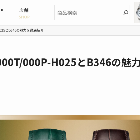
検
店舗
索
SHOP
H025とB346の魅力を徹底紹介
T/000P‑H025とB346の魅