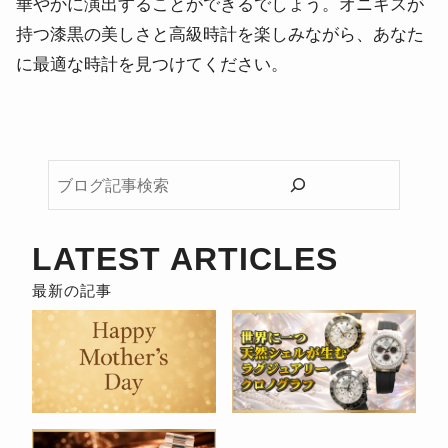
華やかに演出することができるでしょう。オニキスが
持つ漆黒の美しさと高級時計を楽しみながら、あなた
に最適な時計を見つけてください。
ブ
ロ
グ
記
LATEST ARTICLES
事
検
索