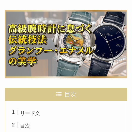
目次
リード文
目次