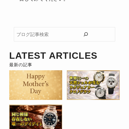
ブ
ロ
グ
記
LATEST ARTICLES
事
検
索