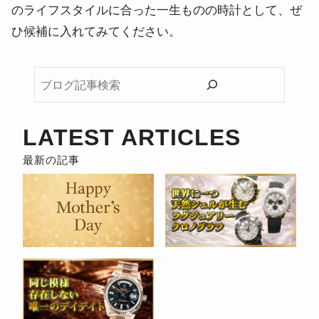
のライフスタイルに合った一生ものの時計として、ぜ
ひ候補に入れてみてください。
ブ
ロ
グ
記
LATEST ARTICLES
事
検
索