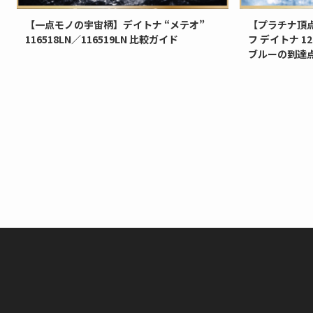
【一点モノの宇宙柄】デイトナ “メテオ”
【プラチナ頂
116518LN／116519LN 比較ガイド
フ デイトナ 1
ブルーの到達