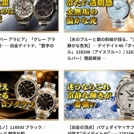
ルバー アラビア」「グレー アラ
【氷のブルーと銀の斜線が語る、“
較──白金デイトナ、“数字の
静かな色気】— デイデイト40「ダ
ル」228206（アイスブルー）/ 228
ルバー）徹底解説 —
ノ】116503 ブラック／
【白金の頂点】パヴェダイヤ×サ
ラック 徹底比較
が宿す“デイデイト40”——22823