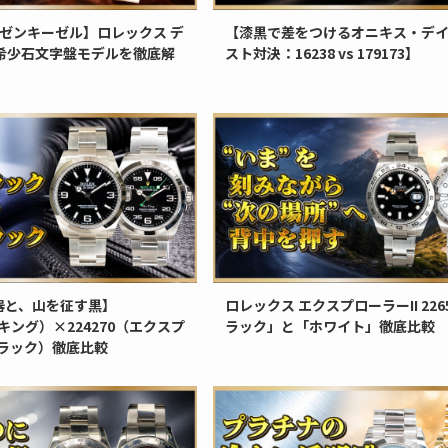
アイゼンキーゼル】ロレックス デ
【漆黒で差をつけるオニキス・デ
の希少石文字盤モデルを徹底解
スト対決：16238 vs 179173】
器と、山を征す黒】
ロレックス エクスプローラーII 226
アキング）×224270（エクスプ
ラック」と「ホワイト」徹底比較
ブラック）徹底比較