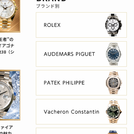
王者”の
イアゴナ
238（シ
ファイア
9の魅力