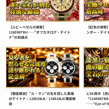
【ルビーベゼルの衝撃】
【虹色の衝撃】1
126598TRU──“オフカタログ・デイト
ンボー・デイ
ナ”の到達点
【徹底解説】“ル・マン”の名を冠した異端
1/26 鈴木
のデイトナ：126529LN／126528LN 徹底解
「116588TB
説
──“Eye of 